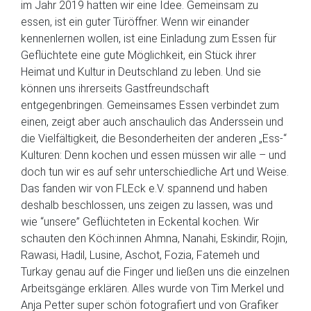
im Jahr 2019 hatten wir eine Idee. Gemeinsam zu
essen, ist ein guter Türöffner. Wenn wir einander
kennenlernen wollen, ist eine Einladung zum Essen für
Geflüchtete eine gute Möglichkeit, ein Stück ihrer
Heimat und Kultur in Deutschland zu leben. Und sie
können uns ihrerseits Gastfreundschaft
entgegenbringen. Gemeinsames Essen verbindet zum
einen, zeigt aber auch anschaulich das Anderssein und
die Vielfältigkeit, die Besonderheiten der anderen „Ess-“
Kulturen: Denn kochen und essen müssen wir alle – und
doch tun wir es auf sehr unterschiedliche Art und Weise.
Das fanden wir von FLEck e.V. spannend und haben
deshalb beschlossen, uns zeigen zu lassen, was und
wie “unsere” Geflüchteten in Eckental kochen. Wir
schauten den Köch:innen Ahmna, Nanahi, Eskindir, Rojin,
Rawasi, Hadil, Lusine, Aschot, Fozia, Fatemeh und
Turkay genau auf die Finger und ließen uns die einzelnen
Arbeitsgänge erklären. Alles wurde von Tim Merkel und
Anja Petter super schön fotografiert und von Grafiker