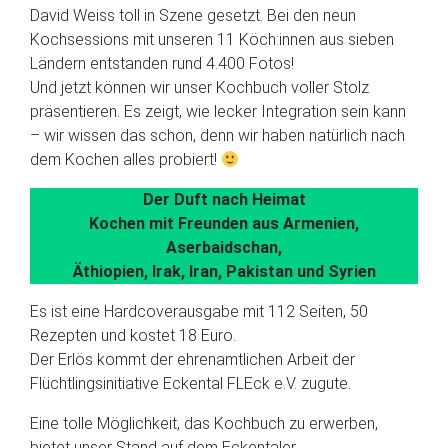
David Weiss toll in Szene gesetzt. Bei den neun
Kochsessions mit unseren 11 Köch:innen aus sieben
Ländern entstanden rund 4.400 Fotos!
Und jetzt können wir unser Kochbuch voller Stolz
präsentieren. Es zeigt, wie lecker Integration sein kann
– wir wissen das schon, denn wir haben natürlich nach
dem Kochen alles probiert!
Der Duft nach Heimat
Kochen mit Freunden aus Armenien,
Aserbaidschan,
Äthiopien, Irak, Iran, Pakistan und Syrien
Es ist eine Hardcoverausgabe mit 112 Seiten, 50
Rezepten und kostet 18 Euro.
Der Erlös kommt der ehrenamtlichen Arbeit der
Flüchtlingsinitiative Eckental FLEck e.V. zugute.
Eine tolle Möglichkeit, das Kochbuch zu erwerben,
bietet unser Stand auf dem Eckentaler