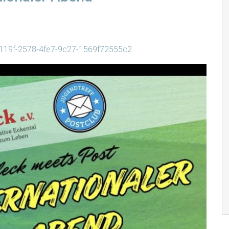
92119f-2578-4fe7-9c27-1569f72555c2