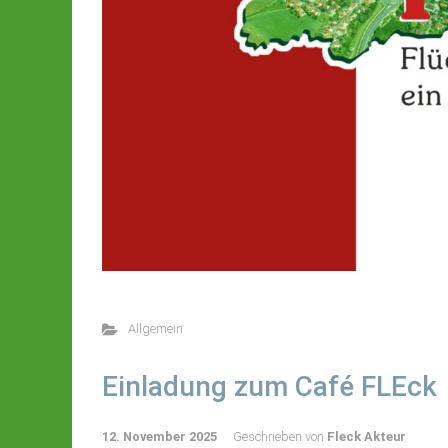
Allgemein
Einladung zum Café FLEck
12. November 2025
Geschrieben von
Fleck Akteur