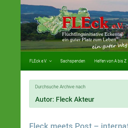
Zum Hauptinhalt springen
FLEck e.V.
Sachspenden
Helfen von A bis Z
Durchsuche Archive nach
Autor:
Fleck Akteur
Fleck meets Post – interna